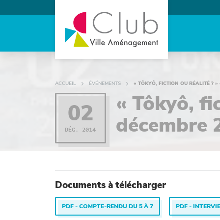
ACCUEIL
ÉVÉNEMENTS
« TÔKYÔ, FICTION OU RÉALITÉ ? »
« Tôkyô, fic
02
décembre 
DÉC. 2014
Documents à télécharger
PDF - COMPTE-RENDU DU 5 À 7
PDF - INTERV