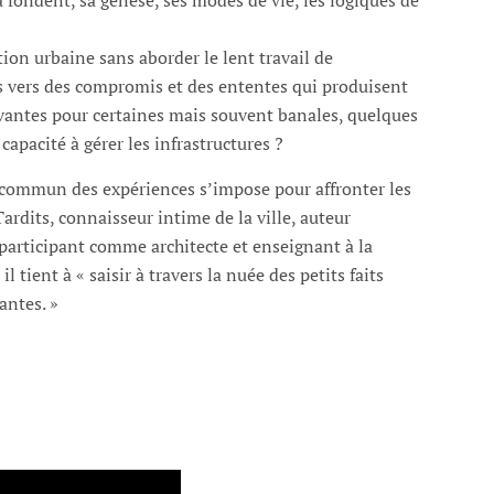
la fondent, sa genèse, ses modes de vie, les logiques de
ion urbaine sans aborder le lent travail de
s vers des compromis et des ententes qui produisent
vantes pour certaines mais souvent banales, quelques
capacité à gérer les infrastructures ?
n commun des expériences s’impose pour affronter les
rdits, connaisseur intime de la ville, auteur
t participant comme architecte et enseignant à la
 tient à « saisir à travers la nuée des petits faits
antes. »