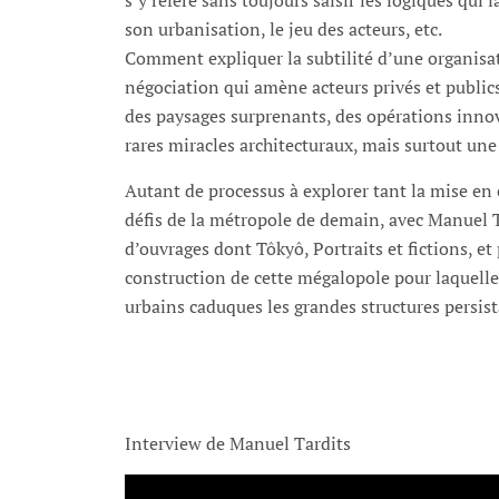
s’y réfère sans toujours saisir les logiques qui 
son urbanisation, le jeu des acteurs, etc.
Comment expliquer la subtilité d’une organisat
négociation qui amène acteurs privés et public
des paysages surprenants, des opérations inno
rares miracles architecturaux, mais surtout une 
Autant de processus à explorer tant la mise e
défis de la métropole de demain, avec Manuel Ta
d’ouvrages dont Tôkyô, Portraits et fictions, e
construction de cette mégalopole pour laquelle il
urbains caduques les grandes structures persist
Interview de Manuel Tardits