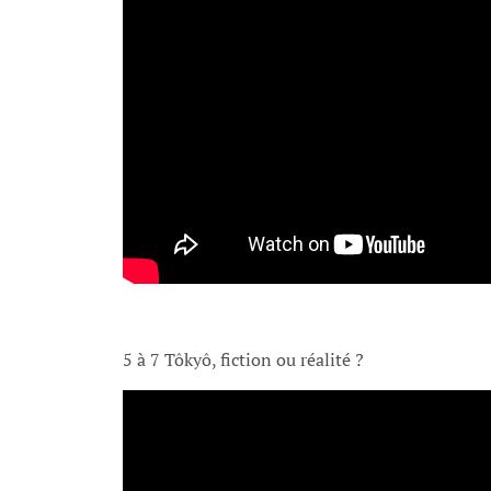
5 à 7 Tôkyô, fiction ou réalité ?