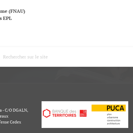
isme (FNAU)
s EPL
a - C/O DGALN,
peaux
fense Cedex