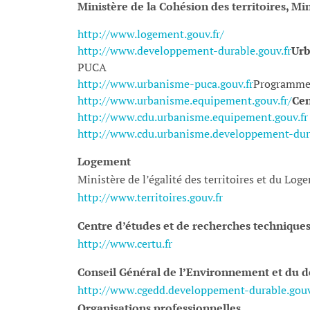
Ministère de la Cohésion des territoires, Min
http://www.logement.gouv.fr/
http://www.developpement-durable.gouv.fr
Ur
PUCA
http://www.urbanisme-puca.gouv.fr
Programme 
http://www.urbanisme.equipement.gouv.fr/
Cen
http://www.cdu.urbanisme.equipement.gouv.fr
http://www.cdu.urbanisme.developpement-dura
Logement
Ministère de l’égalité des territoires et du Log
http://www.territoires.gouv.fr
Centre d’études et de recherches techniques
http://www.certu.fr
Conseil Général de l’Environnement et du
http://www.cgedd.developpement-durable.gouv
Organisations professionnelles