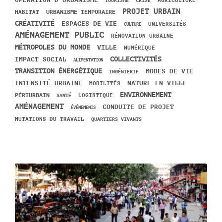
OPÉRATION D'URBANISME
TOURISME
CRISE
AGRICULTURE
PROJET URBAIN
URBANISME TEMPORAIRE
HABITAT
CRÉATIVITÉ
ESPACES DE VIE
UNIVERSITÉS
CULTURE
AMÉNAGEMENT PUBLIC
RÉNOVATION URBAINE
MÉTROPOLES DU MONDE
VILLE
NUMÉRIQUE
IMPACT SOCIAL
COLLECTIVITÉS
ALIMENTATION
TRANSITION ÉNERGÉTIQUE
MODES DE VIE
INGÉNIERIE
INTENSITÉ URBAINE
NATURE EN VILLE
MOBILITÉS
ENVIRONNEMENT
PÉRIURBAIN
SANTÉ
LOGISTIQUE
AMÉNAGEMENT
CONDUITE DE PROJET
ÉVÉNEMENTS
MUTATIONS DU TRAVAIL
QUARTIERS VIVANTS