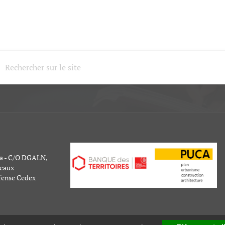
a - C/O DGALN,
peaux
fense Cedex