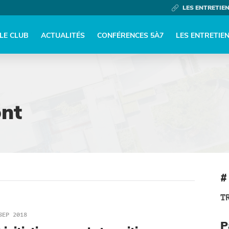
LES ENTRETIE
LE CLUB
ACTUALITÉS
CONFÉRENCES 5À7
LES ENTRETIE
ont
#
T
SEP 2018
P