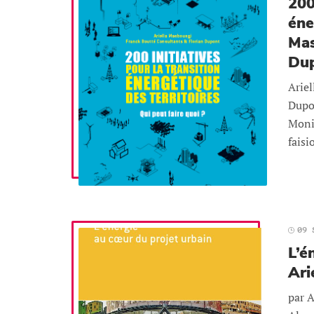
200
éne
Mas
Du
Arie
Dupo
Moni
faisi
09 
L’é
Ari
par A