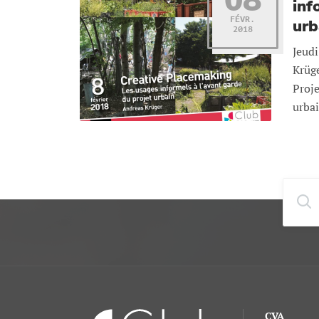
08
inf
FÉVR.
urb
2018
Jeudi
Krüge
Proje
urbai
CVA