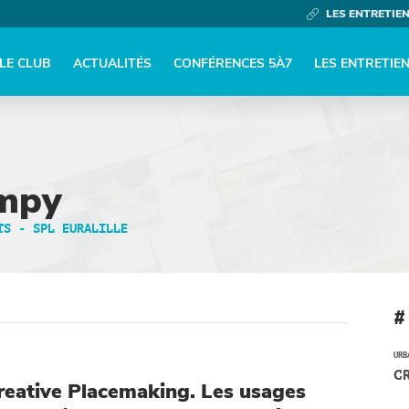
LES ENTRETIE
LE CLUB
ACTUALITÉS
CONFÉRENCES 5À7
LES ENTRETIE
mpy
TS - SPL EURALILLE
#
URB
C
reative Placemaking. Les usages